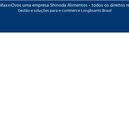
MaxxiOvos uma empresa Shinoda Alimentos - todos os direitos r
Gestão e soluções para e-commerce Longbsants Brasil