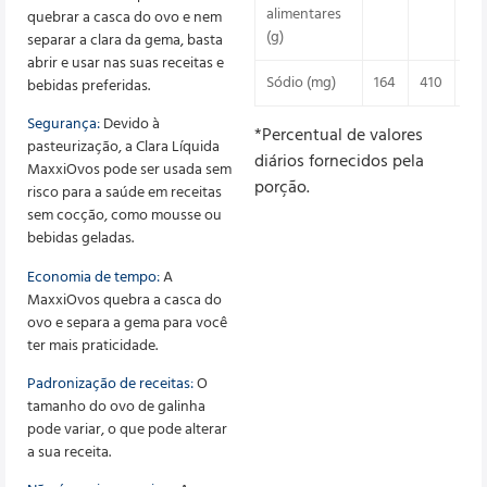
alimentares
quebrar a casca do ovo e nem
(g)
separar a clara da gema, basta
abrir e usar nas suas receitas e
Sódio (mg)
164
410
21
bebidas preferidas.
Segurança:
Devido à
*Percentual de valores
pasteurização, a Clara Líquida
diários fornecidos pela
MaxxiOvos pode ser usada sem
porção.
risco para a saúde em receitas
sem cocção, como mousse ou
bebidas geladas.
Economia de tempo:
A
MaxxiOvos quebra a casca do
ovo e separa a gema para você
ter mais praticidade.
Padronização de receitas:
O
tamanho do ovo de galinha
pode variar, o que pode alterar
a sua receita.