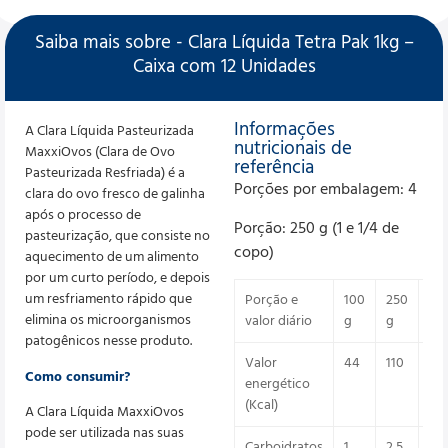
Saiba mais sobre - Clara Líquida Tetra Pak 1kg –
Caixa com 12 Unidades
Informações
A Clara Líquida Pasteurizada
nutricionais de
MaxxiOvos (Clara de Ovo
referência
Pasteurizada Resfriada) é a
Porções por embalagem: 4
clara do ovo fresco de galinha
após o processo de
Porção: 250 g (1 e 1/4 de
pasteurização, que consiste no
copo)
aquecimento de um alimento
por um curto período, e depois
um resfriamento rápido que
Porção e
100
250
%V
elimina os microorganismos
valor diário
g
g
patogênicos nesse produto.
Valor
44
110
6
Como consumir?
energético
(Kcal)
A Clara Líquida MaxxiOvos
pode ser utilizada nas suas
Carboidratos
1
2,5
1