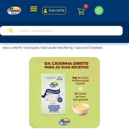
0
Sua conta
Início
/
Linha Fit
/
Clara líquida
/ Clara Líquida Tetra Pak 1kg – Caixa com 12 Unidades