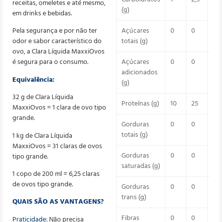
receitas, omeletes e até mesmo,
(g)
em drinks e bebidas.
Açúcares
0
0
Pela segurança e por não ter
totais (g)
odor e sabor característico do
ovo, a Clara Líquida MaxxiOvos
Açúcares
0
0
0
é segura para o consumo.
adicionados
Equivalência:
(g)
32 g de Clara Líquida
Proteínas (g)
10
25
50
MaxxiOvos = 1 clara de ovo tipo
grande.
Gorduras
0
0
0
totais (g)
1 kg de Clara Líquida
MaxxiOvos = 31 claras de ovos
Gorduras
0
0
0
tipo grande.
saturadas (g)
1 copo de 200 ml = 6,25 claras
de ovos tipo grande.
Gorduras
0
0
0
trans (g)
QUAIS SÃO AS VANTAGENS?
Fibras
0
0
0
Praticidade:
Não precisa