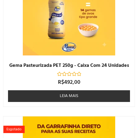
Gema Pasteurizada PET 250g - Caixa Com 24 Unidades
R$
492,00
Avaliação
0
de
5
LEIA MAIS
Esgotado