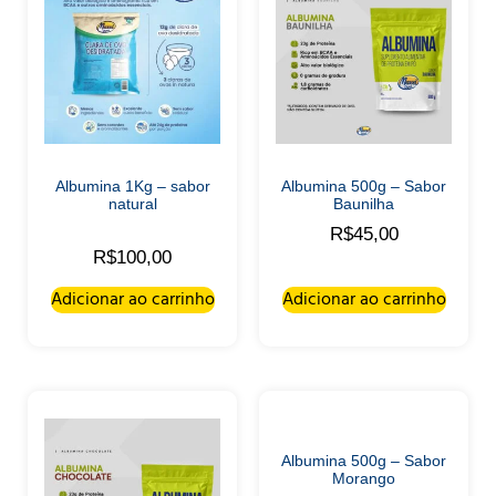
Albumina 1Kg – sabor
Albumina 500g – Sabor
natural
Baunilha
R$
45,00
Avaliação
R$
100,00
5.00
de 5
Adicionar ao carrinho
Adicionar ao carrinho
Albumina 500g – Sabor
Morango