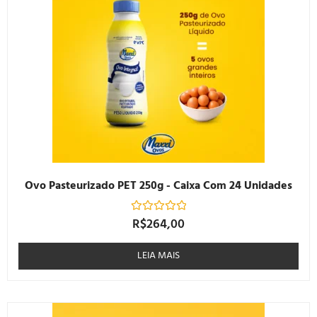
Ovo Pasteurizado PET 250g - Caixa Com 24 Unidades
R$
264,00
Avaliação
0
de
5
LEIA MAIS