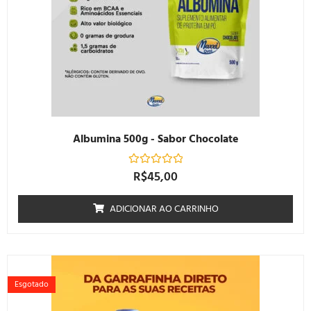
Albumina 500g - Sabor Chocolate
R$
45,00
Avaliação
0
de
5
ADICIONAR AO CARRINHO
Esgotado