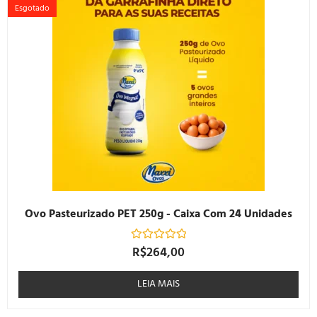
Esgotado
Ovo Pasteurizado PET 250g - Caixa Com 24 Unidades
R$
264,00
Avaliação
0
de
5
LEIA MAIS