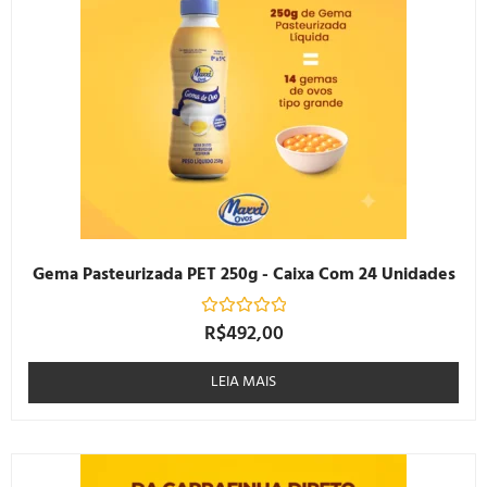
Gema Pasteurizada PET 250g - Caixa Com 24 Unidades
R$
492,00
Avaliação
0
de
5
LEIA MAIS