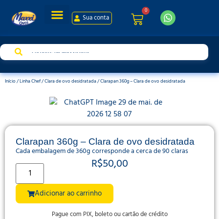
0
Sua conta
Sua conta
Início
/
Linha Chef
/
Clara de ovo desidratada
/ Clarapan 360g – Clara de ovo desidratada
Clarapan 360g – Clara de ovo desidratada
Cada embalagem de 360g corresponde a cerca de 90 claras
R$
50,00
Adicionar ao carrinho
Pague com PIX, boleto ou cartão de crédito