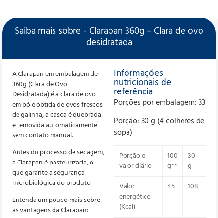
Saiba mais sobre - Clarapan 360g – Clara de ovo
desidratada
Informações
A Clarapan em embalagem de
nutricionais de
360g (Clara de Ovo
referência
Desidratada) é a clara de ovo
Porções por embalagem: 33
em pó é obtida de ovos frescos
de galinha, a casca é quebrada
Porção: 30 g (4 colheres de
e removida automaticamente
sopa)
sem contato manual.
Antes do processo de secagem,
Porção e
100
30
%V
a Clarapan é pasteurizada, o
valor diário
g**
g
que garante a segurança
microbiológica do produto.
Valor
45
108
5
energético
Entenda um pouco mais sobre
(Kcal)
as vantagens da Clarapan: