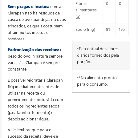
Fibras
0
0
0
Sem pragas e insetos:
com a
alimentares
Clarapan não há resíduos de
(g)
casca de ovo, bandejas ou ovos
trincados, os quais costumam
Sódio (mg)
81
195
10
atrair muitos insetos e
roedores.
*Percentual de valores
Padronização das receitas:
o
diários fornecidos pela
peso do ovo in natura sempre
porção.
varia, já a Clarapan é sempre
constante.
**No alimento pronto
É possível reidratar a Clarapan
para o consumo.
1Kg imediatamente antes de
utilizar na receita ou
primeiramente misturá-la com
todos os ingredientes secos
(p.e., farinha, fermento) e
depois adicionar água.
Vale lembrar que para o
sucesso da receita, deve-se