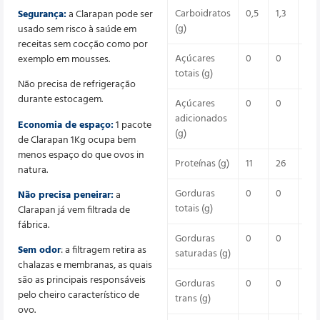
Carboidratos
0,5
1,3
0
Segurança:
a Clarapan pode ser
(g)
usado sem risco à saúde em
receitas sem cocção como por
Açúcares
0
0
exemplo em mousses.
totais (g)
Não precisa de refrigeração
durante estocagem.
Açúcares
0
0
0
adicionados
Economia de espaço:
1 pacote
(g)
de Clarapan 1Kg ocupa bem
menos espaço do que ovos in
Proteínas (g)
11
26
52
natura.
Gorduras
0
0
0
Não precisa peneirar:
a
totais (g)
Clarapan já vem filtrada de
fábrica.
Gorduras
0
0
0
Sem odor
: a filtragem retira as
saturadas (g)
chalazas e membranas, as quais
são as principais responsáveis
Gorduras
0
0
0
pelo cheiro característico de
trans (g)
ovo.