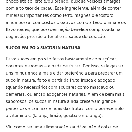
chocolate ao leite e/ou branco, busque versões amargas,
com alto teor de cacau. Esse ingrediente, além de conter
minerais importantes como ferro, magnésio e fósforo,
ainda possui compostos bioativos como a teobromina e os
flavonoides, que possuem ação benéfica comprovada na
cognição, pressão arterial e na saúde do coração.
SUCOS EM PÓ à SUCOS IN NATURA
Fato: sucos em pó são feitos basicamente com açúcar,
corantes e aromas – e nada de frutas. Por isso, vale gastar
uns minutinhos a mais e dar preferência para preparar um
suco in natura, feito a partir da fruta fresca e adoçado
(quando necessário) com açúcares como mascavo ou
demerara, ou então adoçantes naturais. Além de bem mais
saborosos, os sucos in natura ainda preservam grande
partes das vitaminas vindas das frutas, como por exemplo
a vitamina C (laranja, limão, goiaba e morango).
Viu como ter uma alimentação saudável não é coisa de