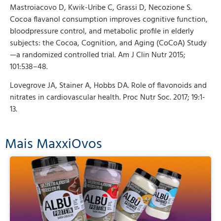
Mastroiacovo D, Kwik-Uribe C, Grassi D, Necozione S.
Cocoa flavanol consumption improves cognitive function,
bloodpressure control, and metabolic profile in elderly
subjects: the Cocoa, Cognition, and Aging (CoCoA) Study
—a randomized controlled trial. Am J Clin Nutr 2015;
101:538–48.
Lovegrove JA, Stainer A, Hobbs DA. Role of flavonoids and
nitrates in cardiovascular health. Proc Nutr Soc. 2017; 19:1-
13.
Mais MaxxiOvos