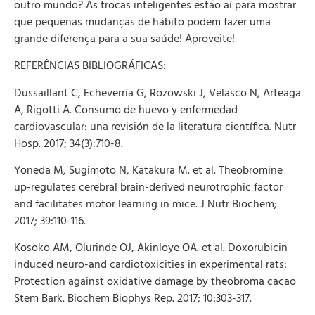
outro mundo? As trocas inteligentes estão aí para mostrar
que pequenas mudanças de hábito podem fazer uma
grande diferença para a sua saúde! Aproveite!
REFERÊNCIAS BIBLIOGRÁFICAS:
Dussaillant C, Echeverría G, Rozowski J, Velasco N, Arteaga
A, Rigotti A. Consumo de huevo y enfermedad
cardiovascular: una revisión de la literatura científica. Nutr
Hosp. 2017; 34(3):710-8.
Yoneda M, Sugimoto N, Katakura M. et al. Theobromine
up-regulates cerebral brain-derived neurotrophic factor
and facilitates motor learning in mice. J Nutr Biochem;
2017; 39:110-116.
Kosoko AM, Olurinde OJ, Akinloye OA. et al. Doxorubicin
induced neuro-and cardiotoxicities in experimental rats:
Protection against oxidative damage by theobroma cacao
Stem Bark. Biochem Biophys Rep. 2017; 10:303-317.