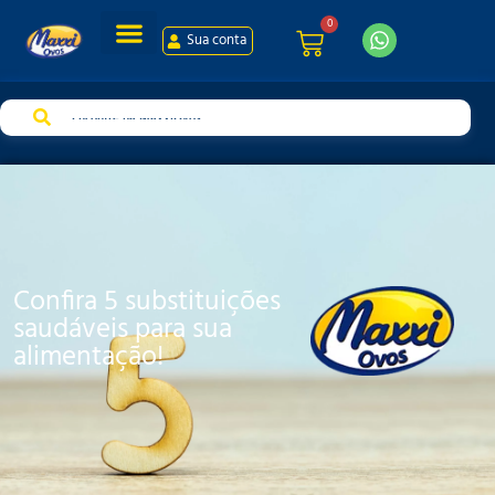
0
Sua conta
Confira 5 substituições
saudáveis para sua
alimentação!