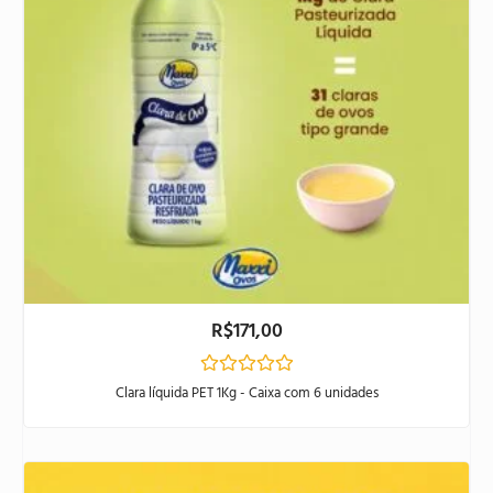
R$
171,00
Avaliação
Clara líquida PET 1Kg - Caixa com 6 unidades
0
de
5