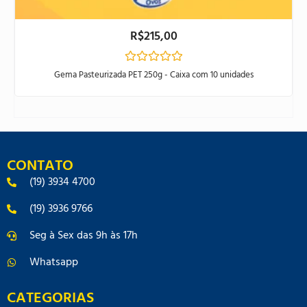
R$
215,00
Avaliação
Gema Pasteurizada PET 250g - Caixa com 10 unidades
0
de
5
CONTATO
(19) 3934 4700
(19) 3936 9766
Seg à Sex das 9h às 17h
Whatsapp
CATEGORIAS