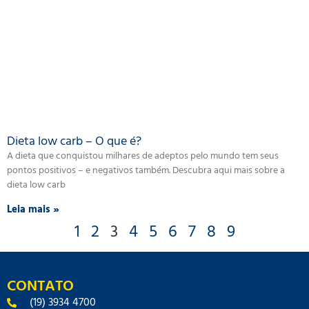
Dieta low carb – O que é?
A dieta que conquistou milhares de adeptos pelo mundo tem seus
pontos positivos – e negativos também. Descubra aqui mais sobre a
dieta low carb
Leia mais »
1
2
3
4
5
6
7
8
9
CONTATO
(19) 3934 4700