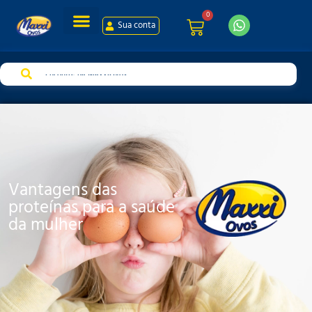
0
Sua conta
Vantagens das
proteínas para a saúde
da mulher