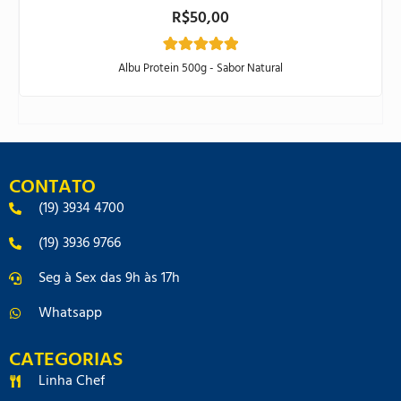
R$
50,00
1
Avaliado
Albu Protein 500g - Sabor Natural
como
5.00
de 5, com
baseado
em
avaliação de
cliente
CONTATO
(19) 3934 4700
(19) 3936 9766
Seg à Sex das 9h às 17h
Whatsapp
CATEGORIAS
Linha Chef