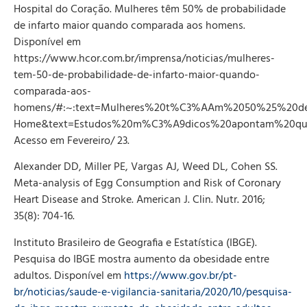
Hospital do Coração. Mulheres têm 50% de probabilidade
de infarto maior quando comparada aos homens.
Disponível em
https://www.hcor.com.br/imprensa/noticias/mulheres-
tem-50-de-probabilidade-de-infarto-maior-quando-
comparada-aos-
homens/#:~:text=Mulheres%20t%C3%AAm%2050%25%20de
Home&text=Estudos%20m%C3%A9dicos%20apontam%20q
Acesso em Fevereiro/ 23.
Alexander DD, Miller PE, Vargas AJ, Weed DL, Cohen SS.
Meta-analysis of Egg Consumption and Risk of Coronary
Heart Disease and Stroke. American J. Clin. Nutr. 2016;
35(8): 704-16.
Instituto Brasileiro de Geografia e Estatística (IBGE).
Pesquisa do IBGE mostra aumento da obesidade entre
adultos. Disponível em
https://www.gov.br/pt-
br/noticias/saude-e-vigilancia-sanitaria/2020/10/pesquisa-