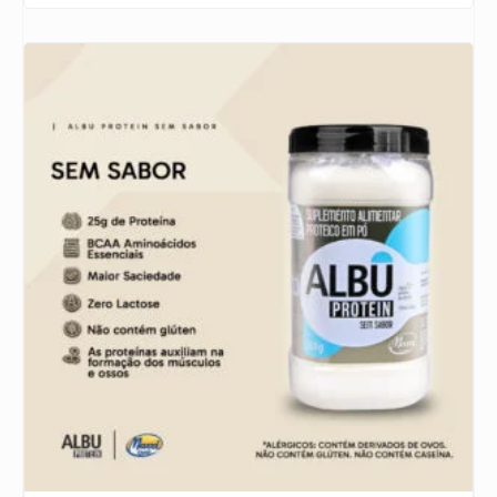
5.00
de 5, com
baseado
em
avaliação de
cliente