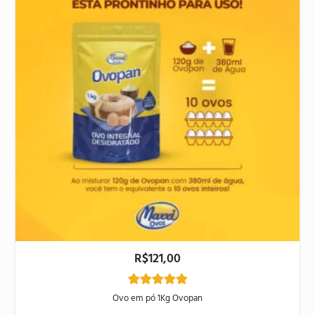
R$
121,00
1
Avaliado
Ovo em pó 1Kg Ovopan
como