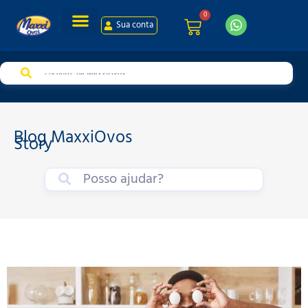
0
Sua conta
Sua conta
Blog MaxxiOvos
Story