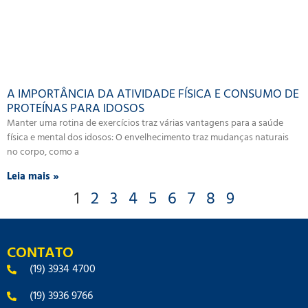
A IMPORTÂNCIA DA ATIVIDADE FÍSICA E CONSUMO DE
PROTEÍNAS PARA IDOSOS
Manter uma rotina de exercícios traz várias vantagens para a saúde
física e mental dos idosos: O envelhecimento traz mudanças naturais
no corpo, como a
Leia mais »
1
2
3
4
5
6
7
8
9
CONTATO
(19) 3934 4700
(19) 3936 9766