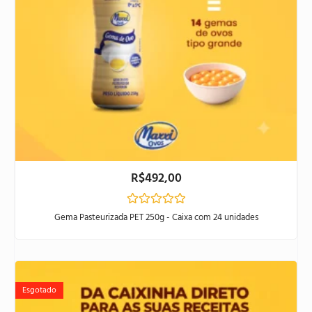
R$
492,00
Avaliação
Gema Pasteurizada PET 250g - Caixa com 24 unidades
0
de
5
Esgotado