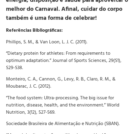
energia, disposição e saúde para aproveitar o
melhor do Carnaval. Afinal, cuidar do corpo
também é uma forma de celebrar!
Referências Bibliográficas:
Phillips, S. M., & Van Loon, L. J. C. (2011).
“Dietary protein for athletes: From requirements to
optimum adaptation.” Journal of Sports Sciences, 29(S1),
S29-S38.
Monteiro, C. A., Cannon, G., Levy, R. B., Claro, R. M., &
Moubarac, J. C. (2012).
“The food system: Ultra-processing. The big issue for
nutrition, disease, health, and the environment.” World
Nutrition, 3(12), 527-569.
Sociedade Brasileira de Alimentação e Nutrição (SBAN).