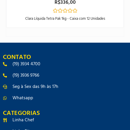
R$
336,00
Avaliação
Clara Líquida Tetra Pak 1kg - Caixa com 12 Unidades
0
de
5
CONTATO
(19) 3934 4700
(19) 3936 9766
Seg à Sex das 9h às 17h
Whatsapp
CATEGORIAS
Linha Chef