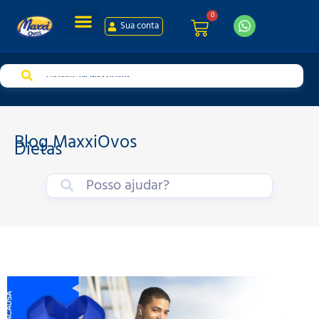
0
Sua conta
Blog MaxxiOvos
Dietas