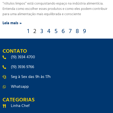
“rótulos limpos” está conquistando espaço na indústria alimentícia.
Entenda como escolher esses produtos e como eles podem contribuir
para uma alimentação mais equilibrada e consciente
Leia mais »
1
2
3
4
5
6
7
8
9
CONTATO
(19) 3934 4700
(19) 3936 9766
Seg à Sex das 9h às 17h
Whatsapp
CATEGORIAS
Linha Chef