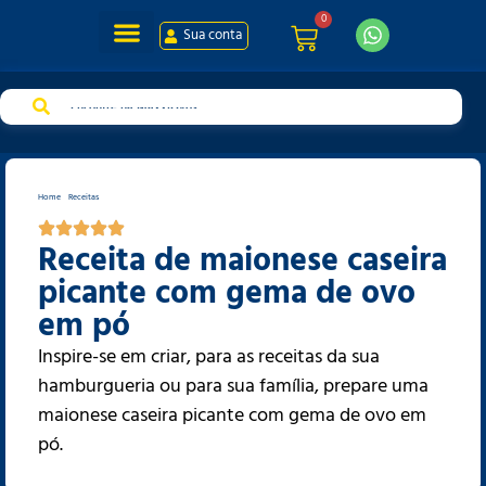
0
Sua conta
Sua conta
Home
-
Receitas
-
Receita de maionese caseira picante com gema de ovo em pó
Receita de maionese caseira
picante com gema de ovo
em pó
Inspire-se em criar, para as receitas da sua
hamburgueria ou para sua família, prepare uma
maionese caseira picante com gema de ovo em
pó.